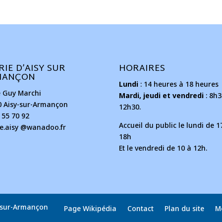
RIE D’AISY SUR
HORAIRES
MANÇON
Lundi
: 14 heures à 18 heures
e Guy Marchi
Mardi, jeudi et vendredi
: 8h3
0 Aisy-sur-Armançon
12h30.
 55 70 92
Accueil du public le lundi de 1
ie.aisy @wanadoo.fr
18h
Et le vendredi de 10 à 12h.
y-sur-Armançon
Page Wikipédia
Contact
Plan du site
M