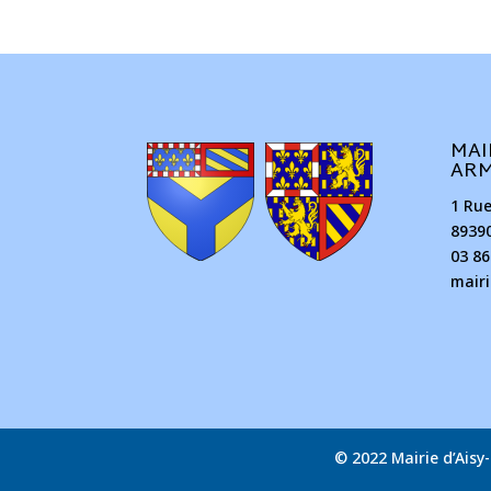
MAI
AR
1 Ru
8939
03 86
mair
© 2022 Mairie d’Ais