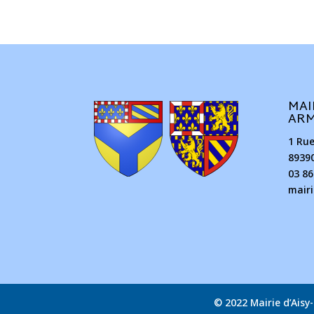
MAI
AR
1 Ru
8939
03 86
mair
© 2022 Mairie d’Ais