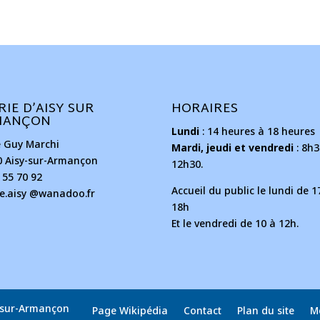
RIE D’AISY SUR
HORAIRES
MANÇON
Lundi
: 14 heures à 18 heures
e Guy Marchi
Mardi, jeudi et vendredi
: 8h3
0 Aisy-sur-Armançon
12h30.
 55 70 92
Accueil du public le lundi de 1
ie.aisy @wanadoo.fr
18h
Et le vendredi de 10 à 12h.
y-sur-Armançon
Page Wikipédia
Contact
Plan du site
M