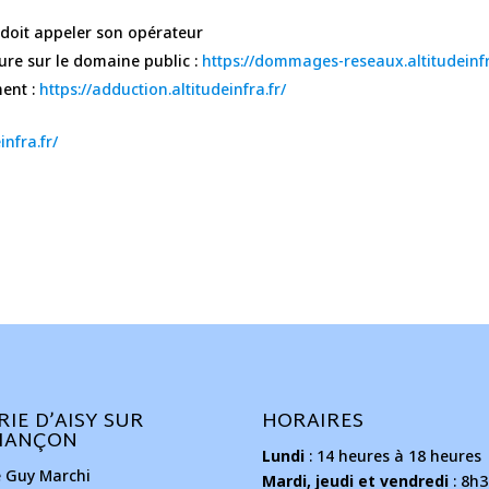
é doit appeler son opérateur
ure sur le domaine public :
https://dommages-reseaux.altitudeinf
ment :
https://adduction.altitudeinfra.fr/
infra.fr/
RIE D’AISY SUR
HORAIRES
MANÇON
Lundi
: 14 heures à 18 heures
e Guy Marchi
Mardi, jeudi et vendredi
: 8h3