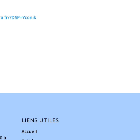
ra.fr/?DSP=Yconik
LIENS UTILES
Accueil
0 à