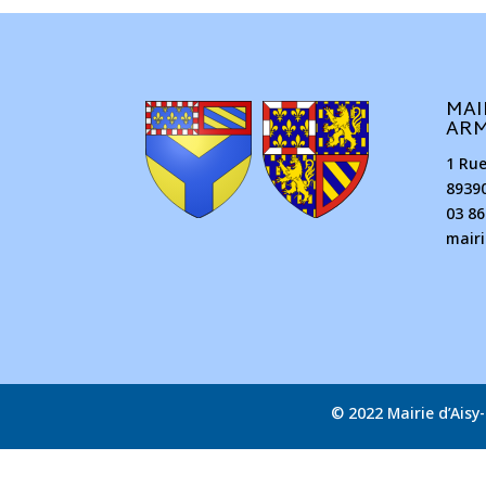
MAI
AR
1 Ru
8939
03 86
mair
© 2022 Mairie d’Ais