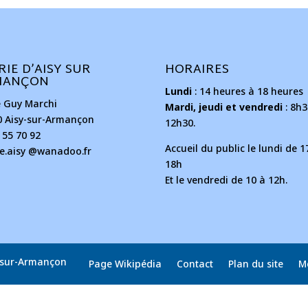
RIE D’AISY SUR
HORAIRES
MANÇON
Lundi
: 14 heures à 18 heures
e Guy Marchi
Mardi, jeudi et vendredi
: 8h3
0 Aisy-sur-Armançon
12h30.
 55 70 92
Accueil du public le lundi de 1
ie.aisy @wanadoo.fr
18h
Et le vendredi de 10 à 12h.
y-sur-Armançon
Page Wikipédia
Contact
Plan du site
M